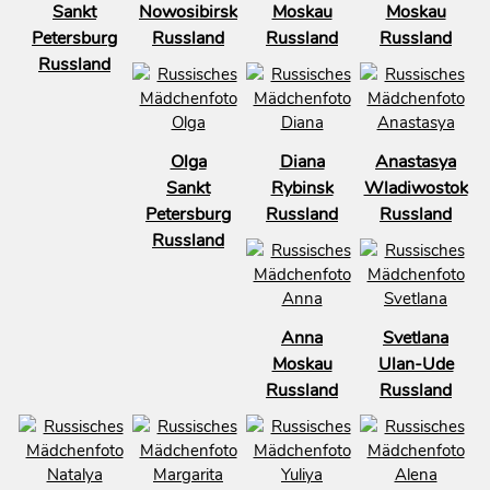
Sankt
Nowosibirsk
Moskau
Moskau
Petersburg
Russland
Russland
Russland
Russland
Olga
Diana
Anastasya
Sankt
Rybinsk
Wladiwostok
Petersburg
Russland
Russland
Russland
Anna
Svetlana
Moskau
Ulan-Ude
Russland
Russland