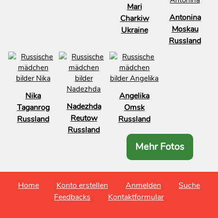
Mari
Antonina
Charkiw
Moskau
Ukraine
Russland
Nika
Angelika
Nadezhda
Taganrog
Omsk
Reutow
Russland
Russland
Russland
Mehr Fotos
Home
Konto erstellen
Anmelden
Suche
Feedbacks
Kontaktformular