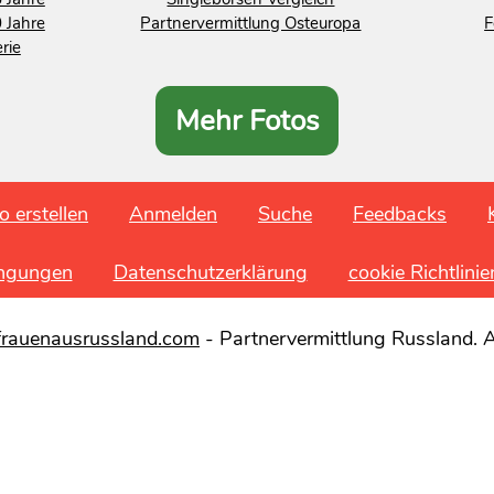
 Jahre
Partnervermittlung Osteuropa
F
rie
Mehr Fotos
o erstellen
Anmelden
Suche
Feedbacks
ngungen
Datenschutzerklärung
cookie Richtlinie
frauenausrussland.com
- Partnervermittlung Russland. A