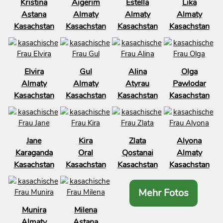
Kristina
Aigerim
Estella
Lika
Astana
Almaty
Almaty
Almaty
Kasachstan
Kasachstan
Kasachstan
Kasachstan
Elvira
Gul
Alina
Olga
Almaty
Almaty
Atyrau
Pawlodar
Kasachstan
Kasachstan
Kasachstan
Kasachstan
Jane
Kira
Zlata
Alyona
Karaganda
Oral
Qostanai
Almaty
Kasachstan
Kasachstan
Kasachstan
Kasachstan
Mehr Fotos
Munira
Milena
Almaty
Astana