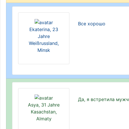
Все хорошо
Ekaterina, 23
Jahre
Weißrussland,
Minsk
Да, я встретила мужч
Asya, 31 Jahre
Kasachstan,
Almaty