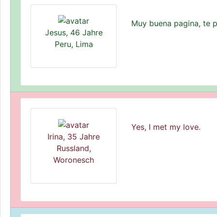
Muy buena pagina, te p
Jesus, 46 Jahre
Peru, Lima
Yes, I met my love.
Irina, 35 Jahre
Russland,
Woronesch