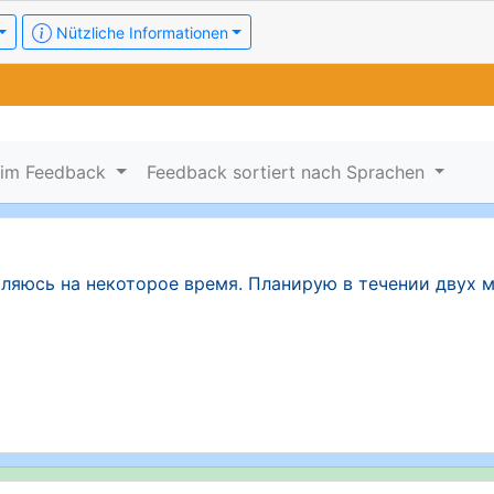
Nützliche Informationen
 im Feedback
Feedback sortiert nach Sprachen
аляюсь на некоторое время. Планирую в течении двух 