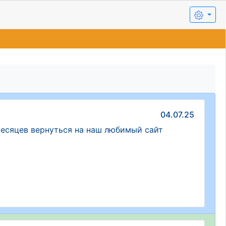
04.07.25
месяцев вернуться на наш любимый сайт