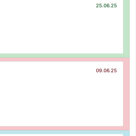
25.06.25
09.06.25