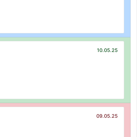
10.05.25
09.05.25