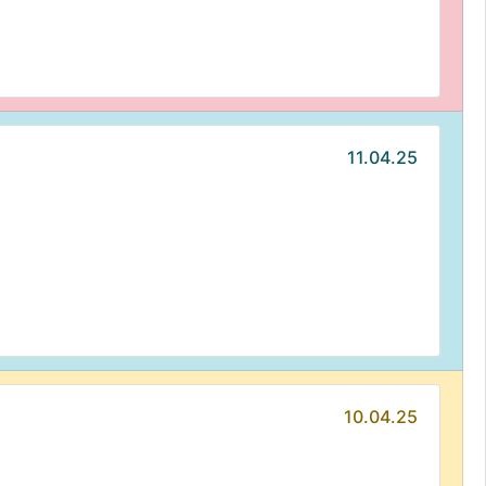
11.04.25
10.04.25