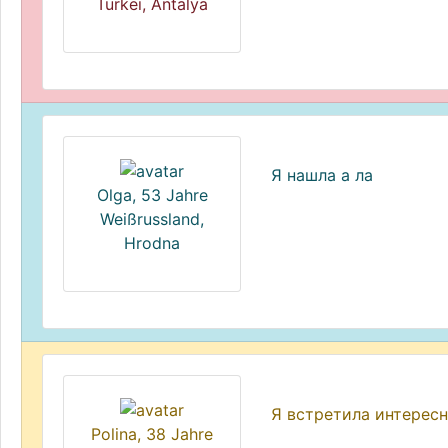
Türkei, Antalya
Я нашла а ла
Olga, 53 Jahre
Weißrussland,
Hrodna
Я встретила интересн
Polina, 38 Jahre