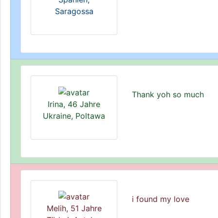
Saragossa
Thank yoh so much
Irina, 46 Jahre
Ukraine, Poltawa
i found my love
Melih, 51 Jahre